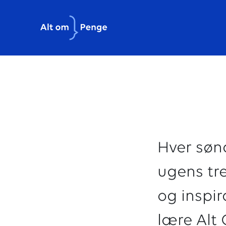
Hver søn
ugens tr
og inspir
lære Alt 