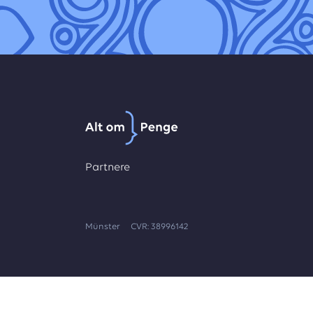
Partnere
Münster
CVR: 38996142