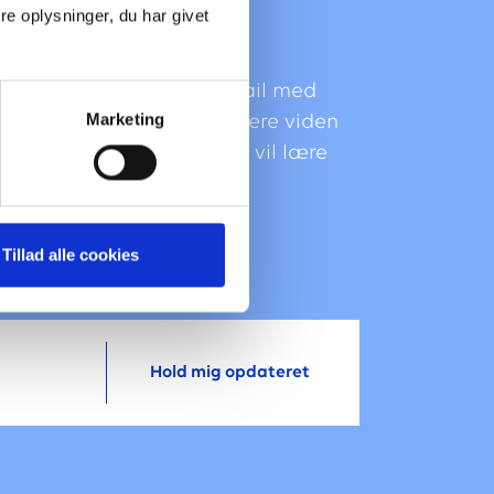
e oplysninger, du har givet
 sender vi en helt kort mail med
Marketing
der + et bonuslink med mere viden
 skriv dig op her, hvis du vil lære
e.
Tillad alle cookies