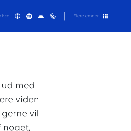
Flere emner
 her:
l ud med
ere viden
 gerne vil
f noget,