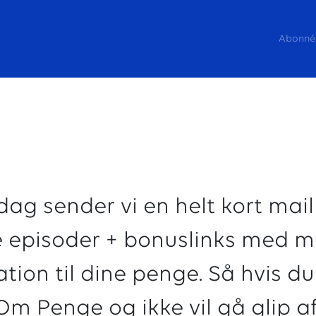
Abonnér
dag sender vi en helt kort mai
e episoder + bonuslinks med m
ation til dine penge. Så hvis du
Om Penge og ikke vil gå glip a