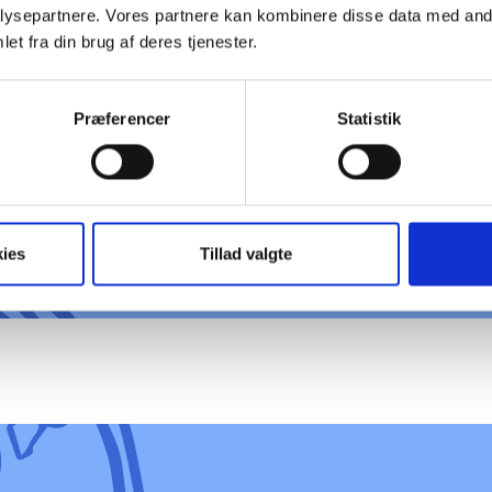
ysepartnere. Vores partnere kan kombinere disse data med andr
et fra din brug af deres tjenester.
AF
Hver søndag
Præferencer
Statistik
ugens episo
 OM
om penge. Så
Alt Om Peng
ies
Tillad valgte